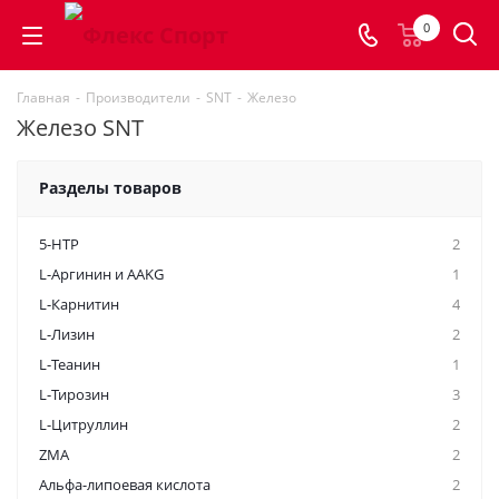
0
Главная
-
Производители
-
SNT
-
Железо
Железо SNT
Разделы товаров
5-HTP
2
L-Аргинин и AAKG
1
L-Карнитин
4
L-Лизин
2
L-Теанин
1
L-Тирозин
3
L-Цитруллин
2
ZMA
2
Альфа-липоевая кислота
2