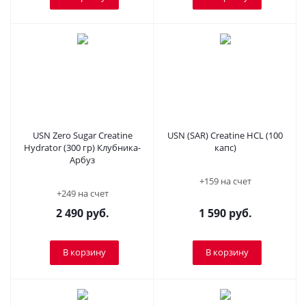
USN Zero Sugar Creatine
USN (SAR) Creatine HCL (100
Hydrator (300 гр) Клубника-
капс)
Арбуз
+159 на счет
+249 на счет
2 490
руб.
1 590
руб.
В корзину
В корзину