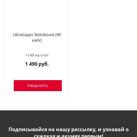
UltraSupps Testoboost (90
капс)
+149 на счет
1 490
руб.
Уведомить
Подписывайся на нашу рассылку, и узнавай о
скидках и акциях первым!