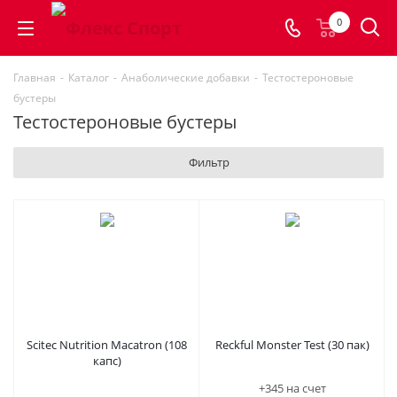
0
Главная
-
Каталог
-
Анаболические добавки
-
Тестостероновые
бустеры
Тестостероновые бустеры
Фильтр
Scitec Nutrition Macatron (108
Reckful Monster Test (30 пак)
капс)
+345 на счет