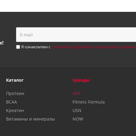
м!
Я ознакомлен с
Политикой обработки персональных данны
Каталог
Бренды
Протеин
SNT
BCAA
Fitness Formula
Креатин
USN
Витамины и минералы
NOW