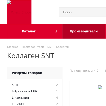
Каталог
Производители
Главная
-
Производители
-
SNT
-
Коллаген
Коллаген SNT
По популярности
Разделы товаров
5-HTP
2
L-Аргинин и AAKG
1
L-Карнитин
4
L-Лизин
2