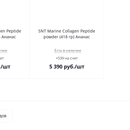
gen Peptide
SNT Marine Collagen Peptide
) Ананас
powder (418 гр) Ананас
ичии
Есть в наличии
чет
+539 на счет
.
/шт
5 390
руб.
/шт
дов