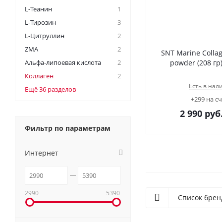
L-Теанин
1
L-Тирозин
3
L-Цитруллин
2
ZMA
2
SNT Marine Colla
Альфа-липоевая кислота
2
powder (208 гр
Коллаген
2
Есть в нал
Ещё 36 разделов
+299 на с
2 990
руб
Фильтр по параметрам
Интернет
2990
5390
Список брен