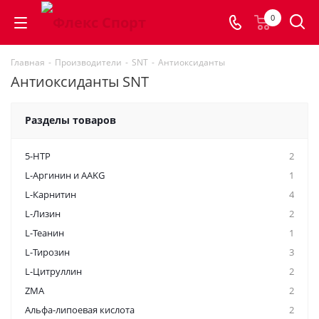
0
Главная
-
Производители
-
SNT
-
Антиоксиданты
Антиоксиданты SNT
Разделы товаров
5-HTP
2
L-Аргинин и AAKG
1
L-Карнитин
4
L-Лизин
2
L-Теанин
1
L-Тирозин
3
L-Цитруллин
2
ZMA
2
Альфа-липоевая кислота
2