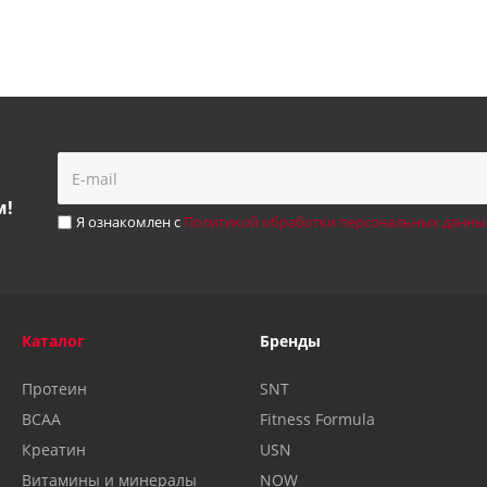
м!
Я ознакомлен с
Политикой обработки персональных данны
Каталог
Бренды
Протеин
SNT
BCAA
Fitness Formula
Креатин
USN
Витамины и минералы
NOW