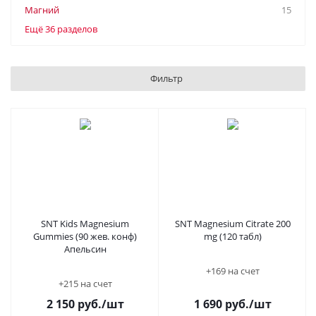
Магний
15
Ещё 36 разделов
Фильтр
SNT Kids Magnesium
SNT Magnesium Citrate 200
Gummies (90 жев. конф)
mg (120 табл)
Апельсин
+169 на счет
+215 на счет
2 150
руб.
/шт
1 690
руб.
/шт