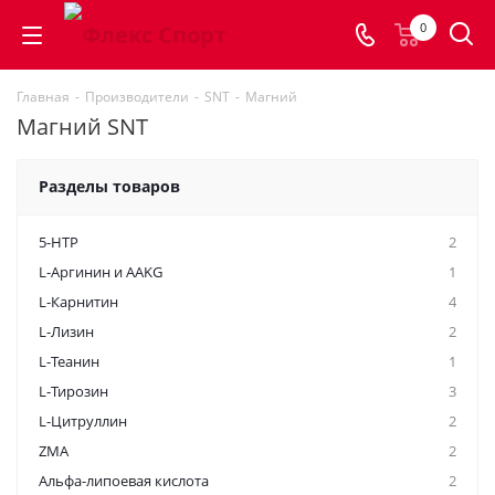
0
Главная
-
Производители
-
SNT
-
Магний
Магний SNT
Разделы товаров
5-HTP
2
L-Аргинин и AAKG
1
L-Карнитин
4
L-Лизин
2
L-Теанин
1
L-Тирозин
3
L-Цитруллин
2
ZMA
2
Альфа-липоевая кислота
2