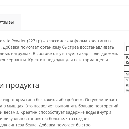
Отзывы
rate Powder (227 гр) ‒ классическая форма креатина в
. Добавка помогает организму быстрее восстанавливать
ых нагрузках. В составе отсутствует сахар, соль, дрожжи,
Р
и консерванты. Креатин подходит для вегетарианцев и
К
М
*
и продукта
Д
м
гидрат креатина без каких-либо добавок. Он увеличивает
а в мышцах. Это позволяет выполнять больше повторений
и весами. Креатин способствует задержке воды внутри
 визуально становятся больше, что создает
для синтеза белка. Добавка помогает быстро