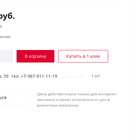
руб.
т
личии
В корзину
Купить в 1 клик
1 шт
, 39
тел: +7-987-911-11-19
Цена действительна только для интернет-
ься
магазина и может отличаться от цен в
розничных магазинах