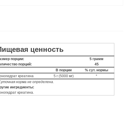
Пищевая ценность
азмер порции:
5 грамм
оличество порций:
45
В порции
% сут. нормы
оногидрат креатина
5 г (5000 мг)
*
Суточная норма не определена.
ругие ингредиенты:
оногидрат креатина.