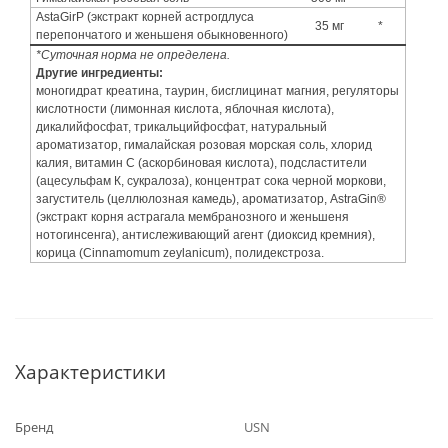
AstaGirP (экстракт корней астрогдлуса
35 мг
*
перепончатого и женьшеня обыкновенного)
*Суточная норма не определена.
Другие ингредиенты:
моногидрат креатина, таурин, бисглицинат магния, регуляторы
кислотности (лимонная кислота, яблочная кислота),
дикалийфосфат, трикальцийфосфат, натуральный
ароматизатор, гималайская розовая морская соль, хлорид
калия, витамин C (аскорбиновая кислота), подсластители
(ацесульфам К, сукралоза), концентрат сока черной моркови,
загуститель (целлюлозная камедь), ароматизатор, AstraGin®
(экстракт корня астрагала мембранозного и женьшеня
нотогинсенга), антислеживающий агент (диоксид кремния),
корица (Cinnamomum zeylanicum), полидекстроза.
Характеристики
Бренд
USN