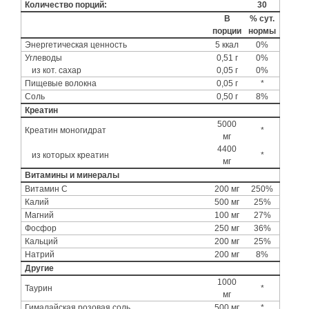
Количество порций:
30
В
% сут.
порции
нормы
Энергетическая ценность
5 ккал
0%
Углеводы
0,51 г
0%
из кот. сахар
0,05 г
0%
Пищевые волокна
0,05 г
*
Соль
0,50 г
8%
Креатин
5000
Креатин моногидрат
*
мг
4400
из которых креатин
*
мг
Витамины и минералы
Витамин С
200 мг
250%
Калий
500 мг
25%
Магний
100 мг
27%
Фосфор
250 мг
36%
Кальций
200 мг
25%
Натрий
200 мг
8%
Другие
1000
Таурин
*
мг
Гималайская розовая соль
500 мг
*