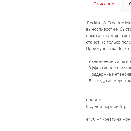
Описание
Reckful ® Creatine M
выносливости и быст
помогает вам достига
станет не только пол
Преимущества Reckful
- Увеличение силы и 
- Эффективное восст
- Поддержка интенси
- Без вздутия и дис
Состав:
В одной порции 5гр
4470 мг креатина мон