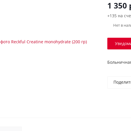
1 350
+135 на сче
Нет в на
Уведом
Больничная
Поделит