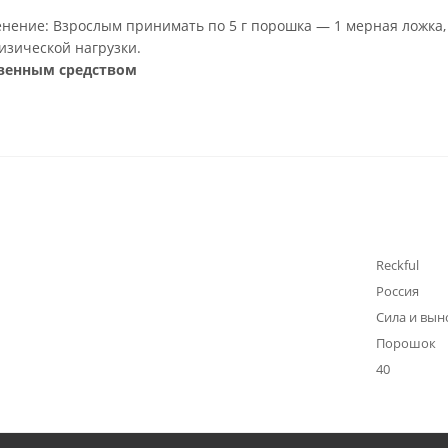
ение: Взрослым принимать по 5 г порошка — 1 мерная ложка, п
физической нагрузки.
твенным средством
Reckful
Россия
Сила и вын
Порошок
40