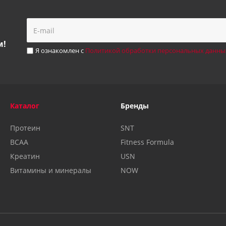
м!
Я ознакомлен с
Политикой обработки персональных данны
Каталог
Бренды
Протеин
SNT
BCAA
Fitness Formula
Креатин
USN
Витамины и минералы
NOW