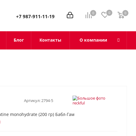
0
0
0
0
+7 987-911-11-19
Блог
Контакты
О компании
Артикул:
2794-5
atine monohydrate (200 гр) Бабл-Гам