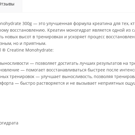
Отзывы
onohydrate 300g — это улучшенная формула креатина для тех, к
рому восстановлению. Креатин моногидрат является одной из 
ть новых высот в тренировках и ускоряет процесс восстановле
езным, но и приятным.
 ® Creatine Monohydrate:
выносливости — позволяет достигать лучших результатов на т
ановление — помогает восстанавливаться быстрее после интен
вных тренировок — улучшает выносливость, позволяя трениров
комфорта — быстро растворяется и не вызывает неприятных ощ
огидрата