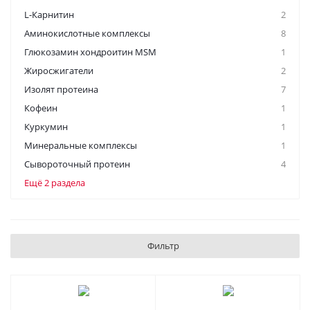
L-Карнитин
2
Аминокислотные комплексы
8
Глюкозамин хондроитин MSM
1
Жиросжигатели
2
Изолят протеина
7
Кофеин
1
Куркумин
1
Минеральные комплексы
1
Сывороточный протеин
4
Ещё 2 раздела
Фильтр