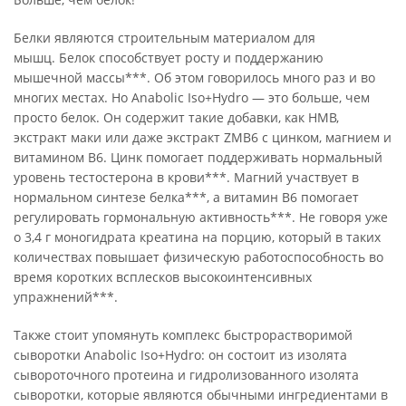
Белки являются строительным материалом для
мышц. Белок способствует росту и поддержанию
мышечной массы***. Об этом говорилось много раз и во
многих местах. Но Anabolic Iso+Hydro — это больше, чем
просто белок. Он содержит такие добавки, как HMB,
экстракт маки или даже экстракт ZMB6 с цинком, магнием и
витамином B6. Цинк помогает поддерживать нормальный
уровень тестостерона в крови***. Магний участвует в
нормальном синтезе белка***, а витамин B6 помогает
регулировать гормональную активность***. Не говоря уже
о 3,4 г моногидрата креатина на порцию, который в таких
количествах повышает физическую работоспособность во
время коротких всплесков высокоинтенсивных
упражнений***.
Также стоит упомянуть комплекс быстрорастворимой
сыворотки Anabolic Iso+Hydro: он состоит из изолята
сывороточного протеина и гидролизованного изолята
сыворотки, которые являются обычными ингредиентами в