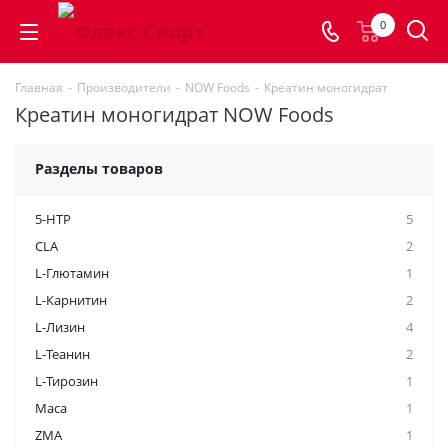
0
Главная
-
Производители
-
NOW Foods
-
Креатин моногидрат
Креатин моногидрат NOW Foods
Разделы товаров
5-HTP
5
CLA
2
L-Глютамин
1
L-Карнитин
2
L-Лизин
4
L-Теанин
2
L-Тирозин
1
Maca
1
ZMA
1