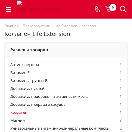
0
Главная
-
Производители
-
Life Extension
-
Коллаген
Коллаген Life Extension
Разделы товаров
Антиоксиданты
1
Витамин E
1
Витамины группы B
1
Добавки для детей
1
Добавки для здоровья и активности мозга
1
Добавки для сердца и сосудов
1
Коллаген
1
Магний
3
Универсальные витаминно-минеральные комплексы
2