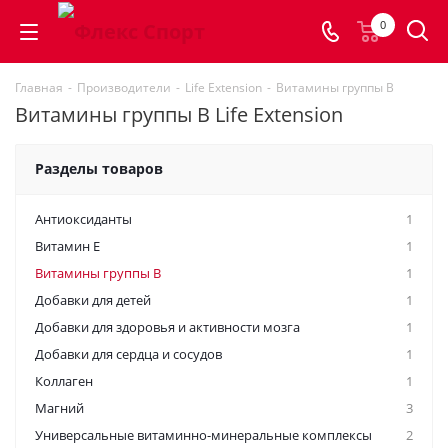
0
Главная
-
Производители
-
Life Extension
-
Витамины группы B
Витамины группы B Life Extension
Разделы товаров
Антиоксиданты
1
Витамин E
1
Витамины группы B
1
Добавки для детей
1
Добавки для здоровья и активности мозга
1
Добавки для сердца и сосудов
1
Коллаген
1
Магний
3
Универсальные витаминно-минеральные комплексы
2