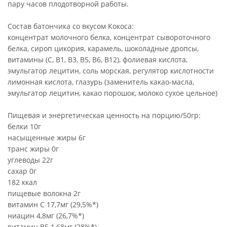
пару часов плодотворной работы.
Состав батончика со вкусом Кокоса:
концентрат молочного белка, концентрат сывороточного
белка, сироп цикория, карамель, шоколадные дропсы,
витамины (С, В1, В3, В5, В6, В12), фолиевая кислота,
эмульгатор лецитин, соль морская, регулятор кислотности
лимонная кислота, глазурь (заменитель какао-масла,
эмульгатор лецитин, какао порошок, молоко сухое цельное)
Пищевая и энергетическая ценность на порцию/50гр:
белки 10г
насыщенные жиры 6г
транс жиры 0г
углеводы 22г
сахар 0г
182 ккал
пищевые волокна 2г
витамин С 17,7мг (29,5%*)
ниацин 4,8мг (26,7%*)
витамин В5 1,68мг (28%*)