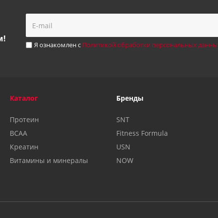
м!
Я ознакомлен с
Политикой обработки персональных данны
Каталог
Бренды
Протеин
SNT
BCAA
Fitness Formula
Креатин
USN
Витамины и минералы
NOW