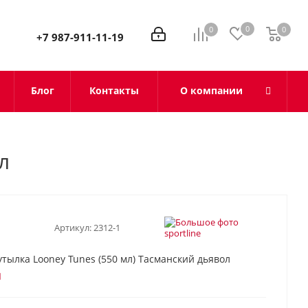
0
0
0
0
+7 987-911-11-19
Блог
Контакты
О компании
л
Артикул:
2312-1
утылка Looney Tunes (550 мл) Тасманский дьявол