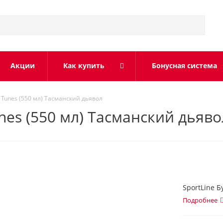
Акции
Как купить
Бонусная система
y Tunes (550 мл) Тасманский дьявол
nes (550 мл) Тасманский дьяво
SportLine Б
Подробнее