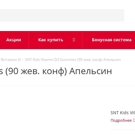
Акции
Как купить
Бонусная система
Витамин D
-
SNT Kids Vitamin D3 Gummies (90 жев. конф) Апельсин
s (90 жев. конф) Апельсин
SNT Kids V
Подробнее