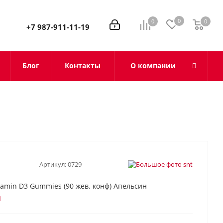
0
0
0
0
+7 987-911-11-19
Блог
Контакты
О компании
Артикул:
0729
itamin D3 Gummies (90 жев. конф) Апельсин