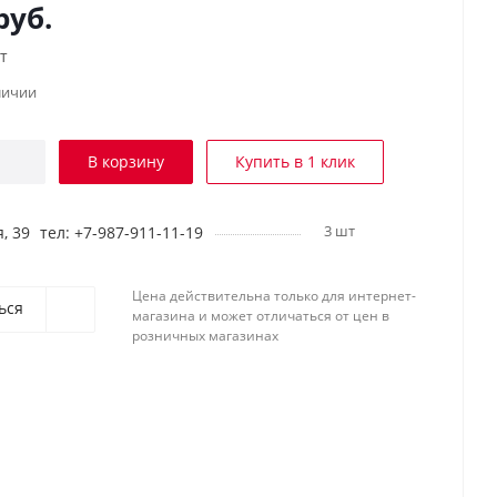
руб.
т
личии
В корзину
Купить в 1 клик
3 шт
, 39
тел: +7-987-911-11-19
Цена действительна только для интернет-
ься
магазина и может отличаться от цен в
розничных магазинах