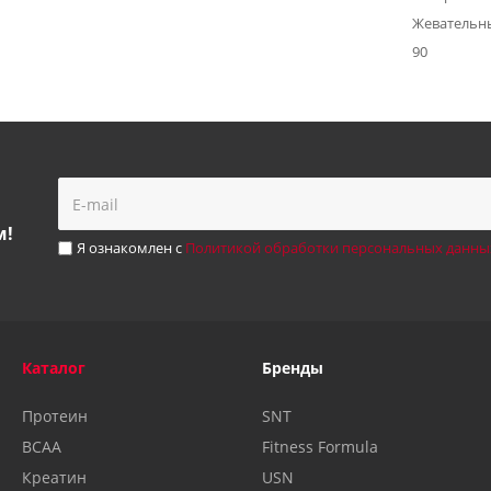
Жевательн
90
м!
Я ознакомлен с
Политикой обработки персональных данны
Каталог
Бренды
Протеин
SNT
BCAA
Fitness Formula
Креатин
USN