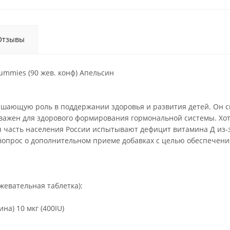
Отзывы
Gummies (90 жев. конф) Апельсин
шающую роль в поддержании здоровья и развития детей. Он сп
 важен для здорового формирования гормональной системы. Хо
я часть населения России испытывают дефицит витамина Д из-з
 вопрос о дополнительном приеме добавках с целью обеспечен
жевательная таблетка):
на) 10 мкг (400IU)