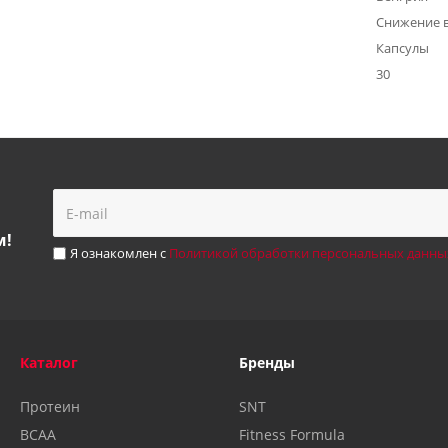
Снижение 
Капсулы
30
м!
Я ознакомлен с
Политикой обработки персональных данны
Каталог
Бренды
Протеин
SNT
BCAA
Fitness Formula