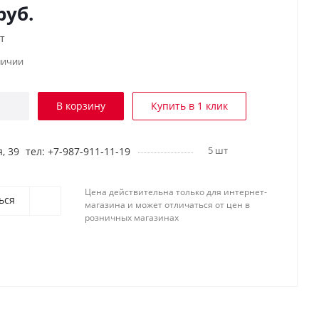
руб.
т
личии
В корзину
Купить в 1 клик
5 шт
, 39
тел: +7-987-911-11-19
Цена действительна только для интернет-
ься
магазина и может отличаться от цен в
розничных магазинах