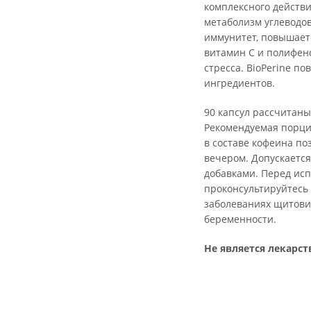
комплексного действи
метаболизм углеводов
иммунитет, повышаетс
витамин C и полифен
стресса. BioPerine п
ингредиентов.
90 капсул рассчитаны
Рекомендуемая порция
в составе кофеина по
вечером. Допускаетс
добавками. Перед ис
проконсультируйтесь 
заболеваниях щитови
беременности.
Не является лекарс