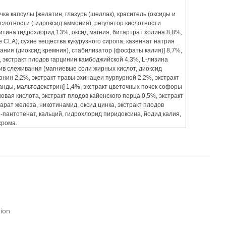
ка капсулы [желатин, глазурь (шеллак), краситель (оксиды и
ислотности (гидроксид аммония), регулятор кислотности
нитина гидрохлорид 13%, оксид магния, битартрат холина 8,8%,
 CLA), сухие вещества кукурузного сиропа, казеинат натрия
вания (диоксид кремния), стабилизатор (фосфаты калия)] 8,7%,
 экстракт плодов гарцинии камбоджийской 4,3%, L-лизина
ив слеживания (магниевые соли жирных кислот, диоксид
онин 2,2%, экстракт травы эхинацеи пурпурной 2,2%, экстракт
анды, мальтодекстрин] 1,4%, экстракт цветочных почек софоры
новая кислота, экстракт плодов кайенского перца 0,5%, экстракт
рат железа, никотинамид, оксид цинка, экстракт плодов
D-пантотенат, кальций, гидрохлорид пиридоксина, йодид калия,
хрома.
tion