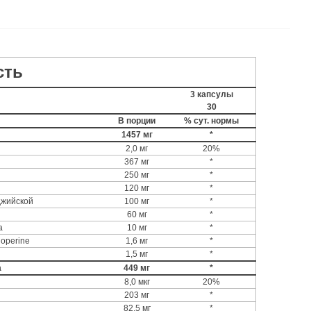
сть
3 капсулы
30
В порции
% сут. нормы
1457 мг
*
2,0 мг
20%
367 мг
*
250 мг
*
120 мг
*
джийской
100 мг
*
60 мг
*
а
10 мг
*
ioperine
1,6 мг
*
1,5 мг
*
а
449 мг
*
8,0 мкг
20%
203 мг
*
82,5 мг
*