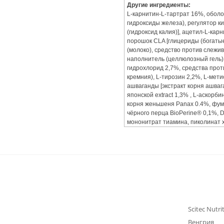
Другие ингредиенты:
L-карнитин-L-тартрат 16%, оболоч
гидроксиды железа), регулятор к
(гидроксид калия)], ацетил-L-кар
порошок CLA [глицериды (богатые
(молоко), средство против слежи
наполнитель (целлюлозный гель),
гидрохлорид 2,7%, средства прот
кремния), L-тирозин 2,2%, L-мети
ашваганды [экстракт корня ашваг
японской extract 1,3% , L-аскорби
корня женьшеня Panax 0.4%, фума
чёрного перца BioPerine® 0,1%, 
мононитрат тиамина, пиколинат 
Scitec Nutri
Венгрия