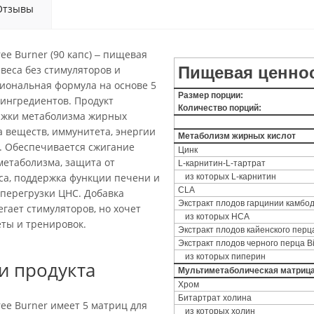
Отзывы
Free Burner (90 капс) ‒ пищевая
 веса без стимуляторов и
Пищевая ценно
иональная формула на основе 5
Размер порции:
 ингредиентов. Продукт
Количество порций:
ржки метаболизма жирных
а веществ, иммунитета, энергии
Метаболизм жирных кислот
. Обеспечивается сжигание
Цинк
метаболизма, защита от
L-карнитин-L-тартрат
са, поддержка функции печени и
из которых L-карнитин
CLA
перегрузки ЦНС. Добавка
Экстракт плодов гарцинии камбо
егает стимуляторов, но хочет
из которых HCA
еты и тренировок.
Экстракт плодов кайенского перц
Экстракт плодов черного перца B
из которых пиперин
и продукта
Мультиметаболическая матриц
Хром
Битартрат холина
Free Burner имеет 5 матриц для
из которых холин