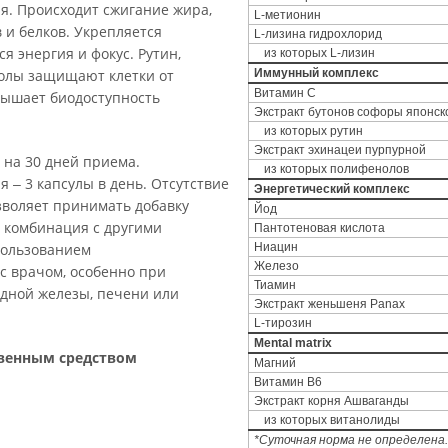
я. Происходит сжигание жира,
L-метионин
 и белков. Укрепляется
L-лизина гидрохлорид
я энергия и фокус. Рутин,
из которых L-лизин
олы защищают клетки от
Иммунный комплекс
Витамин С
овышает биодоступность
Экстракт бутонов софоры японск
из которых рутин
Экстракт эхинацеи пурпурной
 на 30 дней приема.
из которых полифенолов
 ‒ 3 капсулы в день. Отсутствие
Энергетический комплекс
зволяет принимать добавку
Йод
я комбинация с другими
Пантотеновая кислота
пользованием
Ниацин
Железо
с врачом, особенно при
Тиамин
дной железы, печени или
Экстракт женьшеня Panax
L-тирозин
Мental matrix
твенным средством
Магний
Витамин В6
Экстракт корня Ашваганды
из которых витанолиды
*Суточная норма не определена.