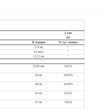
2 пак
20
В порции
% сут. нормы
174 мг
*
14 ккал
*
121,5 мг
*
2248 мкг
281%
39 мг
3545%
48 мг
3429%
50 мг
313%
47 мг
783%