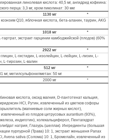
ъюгированная линолевая кислота: 40,5 мг, ангидрид кофеина:
ского перца: 3,3 мг, хром пиколинат: 30 мкг
1130 мг
*
 коэнзим Q10, яблочная кислота, бета-аланин, таурин, AKG
1018 мг
*
-тартрат, экстракт гарцинии камбоджийской (плодов) (60%
2922 мг
*
глицин, L-гистидин, L-изолейцин, L-лейцин, L-лизин, L-
, L-тирозин, L-валин
512 мг
*
81 мг, метилсульфонилметан: 50 мг
2000 мг
*
иновая кислота, оксид магния, D-пантотенат кальция,
пиридоксин HCl, Рутин, извлеченный из цветков софоры
азрыхлитель (магниевые соли жирных кислот),
 извлеченный из плодов цитрусовых aurantium (93%),
железа, индиготин), холекальциферол, Пентагидрат
Молибдат натрия, Глазурь (шеллак). Ингредиенты (большая
инацеи пурпурной (Трава) 10: 1, экстракт женьшеня Panax
 HCl, Avena sativa (Солома) 10: 1, Бромелайн, извлеченный из