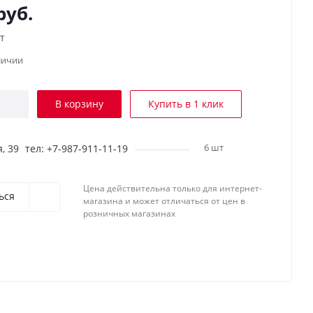
руб.
т
личии
В корзину
Купить в 1 клик
6 шт
, 39
тел: +7-987-911-11-19
Цена действительна только для интернет-
ься
магазина и может отличаться от цен в
розничных магазинах