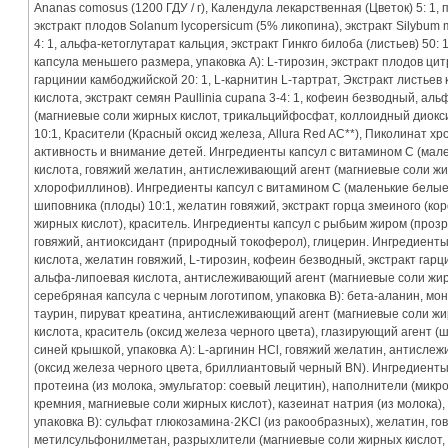
Ananas comosus (1200 ГДУ / г), Календула лекарственная (Цветок) 5: 1, п
экстракт плодов Solanum lycopersicum (5% ликопина), экстракт Silybum 
4: 1, альфа-кетоглутарат кальция, экстракт Гинкго билоба (листьев) 50:
капсула меньшего размера, упаковка А): L-тирозин, экстракт плодов цит
гарцинии камбоджийской 20: 1, L-карнитин L-тартрат, Экстракт листьев
кислота, экстракт семян Paullinia cupana 3-4: 1, кофеин безводный, а
(магниевые соли жирных кислот, трикальцийфосфат, коллоидный диоксид
10:1, Красители (Красный оксид железа, Allura Red AC**), Пиколинат х
активность и внимание детей. Ингредиенты капсул с витамином C (мале
кислота, говяжий желатин, антислеживающий агент (магниевые соли жи
хлорофиллинов). Ингредиенты капсул с витамином C (маленькие белые к
шиповника (плоды) 10:1, желатин говяжий, экстракт горца змеиного (ко
жирных кислот), краситель. Ингредиенты капсул с рыбьим жиром (прозр
говяжий, антиоксидант (природный токоферол), глицерин. Ингредиенты 
кислота, желатин говяжий, L-тирозин, кофеин безводный, экстракт гарц
альфа-липоевая кислота, антислеживающий агент (магниевые соли жир
серебряная капсула с черным логотипом, упаковка B): бета-аланин, мо
таурин, пируват креатина, антислеживающий агент (магниевые соли жи
кислота, краситель (оксид железа черного цвета), глазирующий агент 
синей крышкой, упаковка A): L-аргинин HCl, говяжий желатин, антисле
(оксид железа черного цвета, бриллиантовый черный BN). Ингредиенты 
протеина (из молока, эмульгатор: соевый лецитин), наполнители (микр
кремния, магниевые соли жирных кислот), казеинат натрия (из молока)
упаковка B): сульфат глюкозамина·2KCl (из ракообразных), желатин, г
метилсульфонилметан, разрыхлители (магниевые соли жирных кислот,