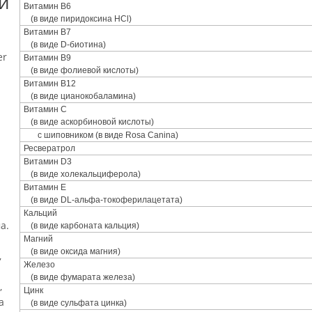
и
Витамин В6
(в виде пиридоксина HCl)
Витамин В7
(в виде D-биотина)
er
Витамин В9
(в виде фолиевой кислоты)
Витамин В12
(в виде цианокобаламина)
Витамин С
(в виде аскорбиновой кислоты)
с шиповником (в виде Rosa Canina)
а
Ресвератрол
Витамин D3
(в виде холекальциферола)
Витамин Е
(в виде DL-альфа-токоферилацетата)
Кальций
а.
(в виде карбоната кальция)
Магний
(в виде оксида магния)
,
Железо
(в виде фумарата железа)
,
Цинк
а
(в виде сульфата цинка)