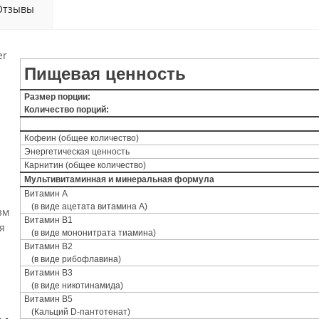
Отзывы
er
й
Пищевая ценность
Размер порции:
Количество порций:
Кофеин (общее количество)
Энергетическая ценность
Карнитин (общее количество)
Мультивитаминная и минеральная формула
Витамин А
(в виде ацетата витамина A)
зм
Витамин В1
я
(в виде мононитрата тиамина)
Витамин В2
(в виде рибофлавина)
Витамин В3
(в виде никотинамида)
Витамин В5
(Кальций D-пантотенат)