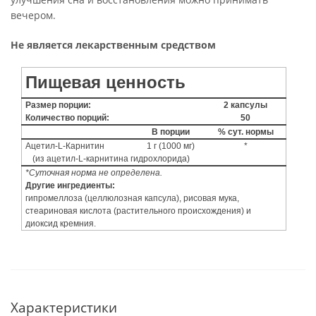
вечером.
Не является лекарственным средством
Пищевая ценность
Размер порции:
2 капсулы
Количество порций:
50
В порции
% сут. нормы
Ацетил-L-Карнитин
1 г (1000 мг)
*
(из ацетил-L-карнитина гидрохлорида)
*Суточная норма не определена.
Другие ингредиенты:
гипромеллоза (целлюлозная капсула), рисовая мука,
стеариновая кислота (растительного происхождения) и
диоксид кремния.
Характеристики