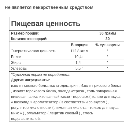
Не является лекарственным средством
Пищевая ценность
Размер порции:
30 грамм
Количество порций:
30
В порции
% сут. нормы
Энергетическая ценность
112,8 ккал
*
Белки
19,4 г
*
Жиры
1,4 г
*
Углеводы
5,5 г
*
*Суточная норма не определена.
Другие ингредиенты:
изолят соевого белка мальтодекстрин , Изолят рисового белка
, изолят горохового белка, полидекстроза , соль поваренная
пищевая , алкализо ванный какао - порошок ( только для вкуса
« шоколад » ароматизатор ( в соответствии со вкусом ) ,
регулятор кислотности ( лимонная кислота - только для вкуса
микс » ) , эмульгатор ( лецитин соевый ) , смесь
подсластителей.