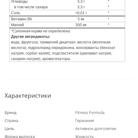
Углеводы
3,3 г
*
в том числе сахара
3,3 г
*
Соль
<0,01 г
*
Витамин B6
5 мг
*
Магний
300 мг
*
*Суточная норма не определена.
Другие ингредиенты:
вода, фруктоза, тримагний дицитрат, кислота (молочная
кислота), гидрохлорид пиридоксина, консерванты (бензоат
натрия, сорбат калия), подсластители (цикламат натрия,
сахарин натрия), ароматизаторы.
Характеристики
Бренд
Fitness Formula
Страна
Германия
Цель
Активное долголетие
Форма выпуска
Жидкость