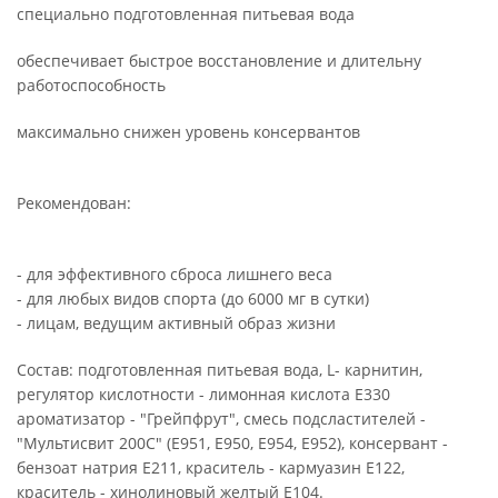
специально подготовленная питьевая вода
обеспечивает быстрое восстановление и длительну
работоспособность
максимально снижен уровень консервантов
Рекомендован:
- для эффективного сброса лишнего веса
- для любых видов спорта (до 6000 мг в сутки)
- лицам, ведущим активный образ жизни
Состав: подготовленная питьевая вода, L- карнитин,
регулятор кислотности - лимонная кислота Е330
ароматизатор - "Грейпфрут", смесь подсластителей -
"Мультисвит 200С" (Е951, Е950, Е954, Е952), консервант -
бензоат натрия Е211, краситель - кармуазин Е122,
краситель - хинолиновый желтый Е104.