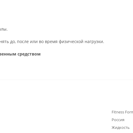
алы.
ять до, после или во время физической нагрузки.
твенным средством
Fitness For
Россия
Жидкость