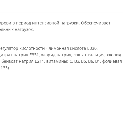
 крови в период интенсивной нагрузки. Обеспечивает
ельных нагрузок.
егулятор кислотности - лимонная кислота Е330,
итрат натрия ЕЗЗ1, хлорид натрия, лактат кальция, хлорид
- бензоат натрия Е211, витамины: С, ВЗ, В5, В6, В1, фолиевая
133).