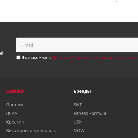
1
м!
Я ознакомлен с
Политикой обработки персональных данны
Каталог
Бренды
Протеин
SNT
BCAA
Fitness Formula
Креатин
USN
Витамины и минералы
NOW