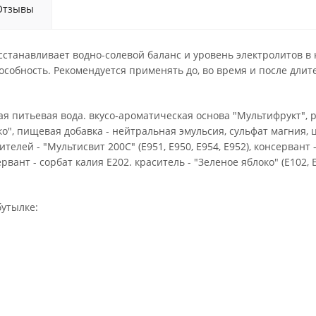
Отзывы
сстанавливает водно-солевой баланс и уровень электролитов в
собность. Рекомендуется применять до, во время и после длит
ая питьевая вода. вкусо-ароматическая основа "Мультифрукт", р
ко", пищевая добавка - нейтральная эмульсия, сульфат магния, ц
ителей - "Мультисвит 200С" (Е951, Е950, Е954, Е952), консервант 
ервант - сорбат калия Е202. краситель - "Зеленое яблоко" (Е102, Е
бутылке: