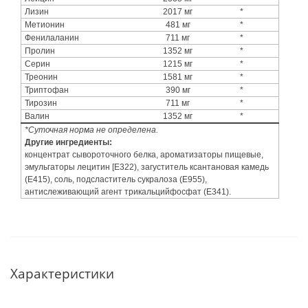
Лизин
2017 мг
*
Метионин
481 мг
*
Фенилаланин
711 мг
*
Пролин
1352 мг
*
Серин
1215 мг
*
Треонин
1581 мг
*
Триптофан
390 мг
*
Тирозин
711 мг
*
Валин
1352 мг
*
*Суточная норма не определена.
Другие ингредиенты:
концентрат сывороточного белка, ароматизаторы пищевые,
эмульгаторы лецитин [E322), загуститель ксантановая камедь
(E415), соль, подсластитель сукралоза (E955),
антислеживающий агент трикальцийфосфат (E341).
Характеристики