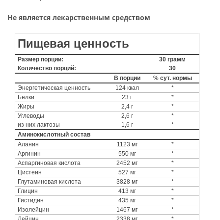
Не является лекарственным средством
Пищевая ценность
Размер порции:
30 грамм
Количество порций:
30
В порции
% сут. нормы
Энергетическая ценность
124 ккал
*
Белки
23 г
*
Жиры
2,4 г
*
Углеводы
2,6 г
*
из них лактозы
1,6 г
*
Аминокислотный состав
Аланин
1123 мг
*
Аргинин
550 мг
*
Аспаргиновая кислота
2452 мг
*
Цистеин
527 мг
*
Глутаминовая кислота
3828 мг
*
Глицин
413 мг
*
Гистидин
435 мг
*
Изолейцин
1467 мг
*
Лейцин
2338 мг
*