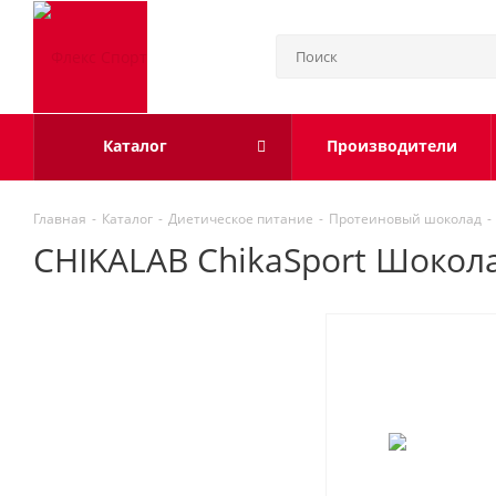
Каталог
Производители
Главная
-
Каталог
-
Диетическое питание
-
Протеиновый шоколад
-
CHIKALAB ChikaSport Шокола