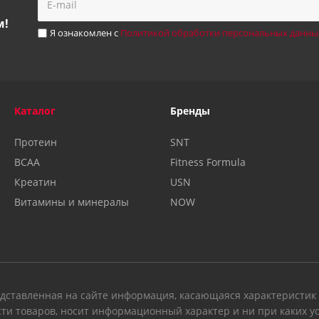
м!
Я ознакомлен с
Политикой обработки персональных данны
Каталог
Бренды
Протеин
SNT
BCAA
Fitness Formula
Креатин
USN
Витамины и минералы
NOW
дставленная на сайте информация, касающаяся характеристик п
ти товаров, носит информационный характер и ни при каких у