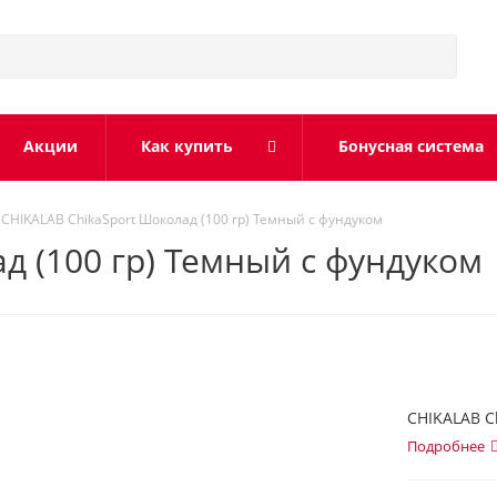
Акции
Как купить
Бонусная система
CHIKALAB ChikaSport Шоколад (100 гр) Темный с фундуком
д (100 гр) Темный с фундуком
CHIKALAB C
Подробнее