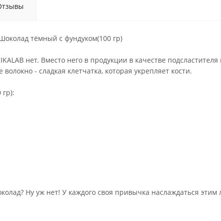
Отзывы
околад тёмный с фундуком(100 гр)
IKALAB нет. Вместо него в продукции в качестве подсластителя 
 волокно - сладкая клетчатка, которая укрепляет кости.
гр):
олад? Ну уж нет! У каждого своя привычка наслаждаться этим ла