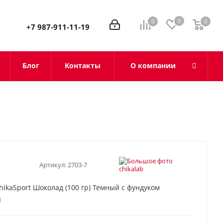
0
0
0
0
+7 987-911-11-19
Блог
Контакты
О компании
Артикул:
2703-7
hikaSport Шоколад (100 гр) Темный с фундуком