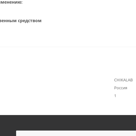
именению:
твенным средством
CHIKALAB
Россия
1