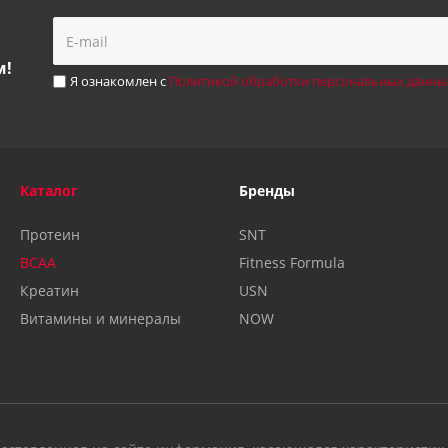
м!
Я ознакомлен с
Политикой обработки персональных данны
Каталог
Бренды
Протеин
SNT
BCAA
Fitness Formula
Креатин
USN
Витамины и минералы
NOW