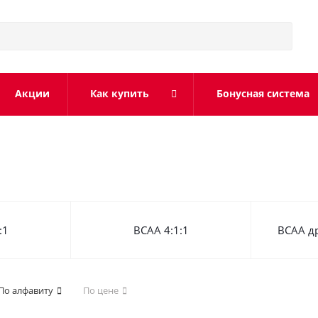
Акции
Как купить
Бонусная система
:1
BCAA 4:1:1
BCAA д
По алфавиту
По цене