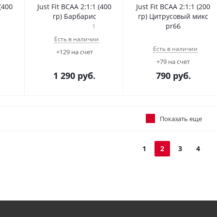
 (400
Just Fit BCAA 2:1:1 (400
Just Fit BCAA 2:1:1 (200
гр) Барбарис
гр) Цитрусовый микс
pr66
1
Есть в наличии
Есть в наличии
+129 на счет
+79 на счет
1 290
руб.
790
руб.
Показать еще
1
2
3
4