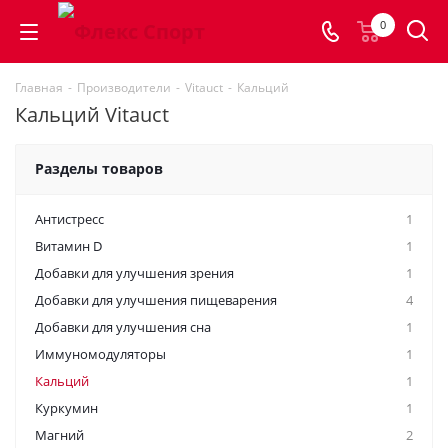
0
Главная
-
Производители
-
Vitauct
-
Кальций
Кальций Vitauct
Разделы товаров
Антистресс
1
Витамин D
1
Добавки для улучшения зрения
1
Добавки для улучшения пищеварения
4
Добавки для улучшения сна
1
Иммуномодуляторы
1
Кальций
1
Куркумин
1
Магний
2