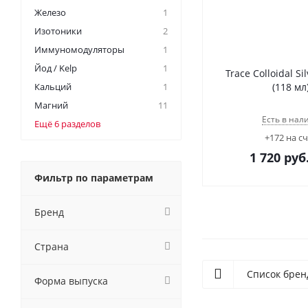
Железо
1
Изотоники
2
Иммуномодуляторы
1
Йод / Kelp
1
Trace Colloidal S
Кальций
1
(118 мл
Магний
11
Есть в нал
Ещё 6 разделов
+172 на с
1 720
руб
Фильтр по параметрам
Бренд
Страна
Список брен
Форма выпуска