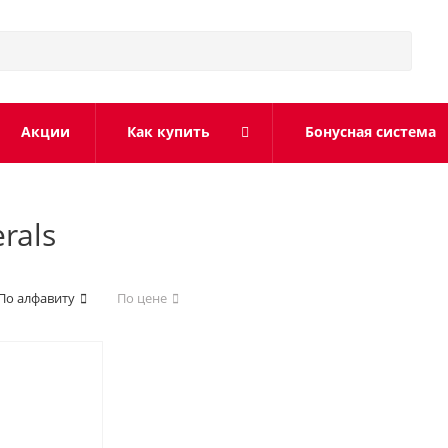
Акции
Как купить
Бонусная система
rals
По алфавиту
По цене