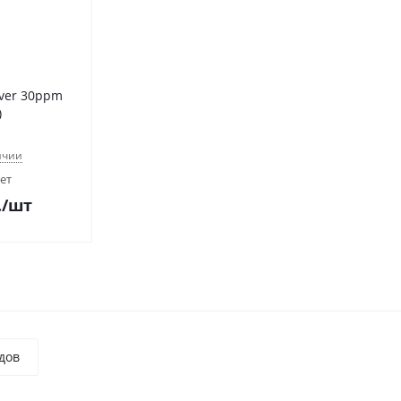
ilver 30ppm
)
ичии
чет
.
/шт
дов