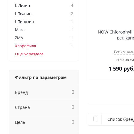
L-Лизин
4
L-Теанин
2
L-Тирозин
1
Maca
1
NOW Chlorophyll 
ZMA
1
вег. кап
Хлорофилл
1
Есть в нал
Ещё 52 раздела
+159 на с
1 590
руб
Фильтр по параметрам
Бренд
Страна
Список брен
Цель