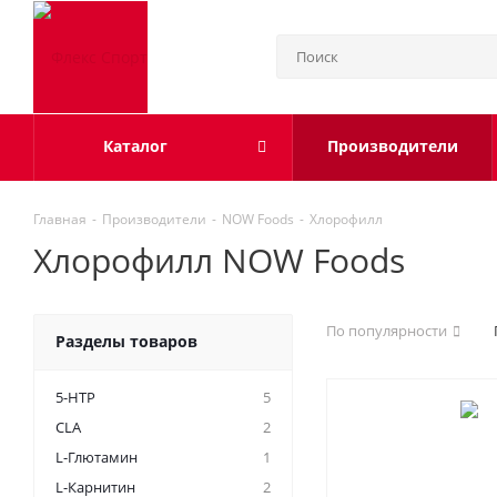
Каталог
Производители
Главная
-
Производители
-
NOW Foods
-
Хлорофилл
Хлорофилл NOW Foods
По популярности
Разделы товаров
5-HTP
5
CLA
2
L-Глютамин
1
L-Карнитин
2