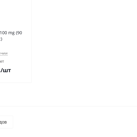
100 mg (90
с)
ичии
чет
.
/шт
дов