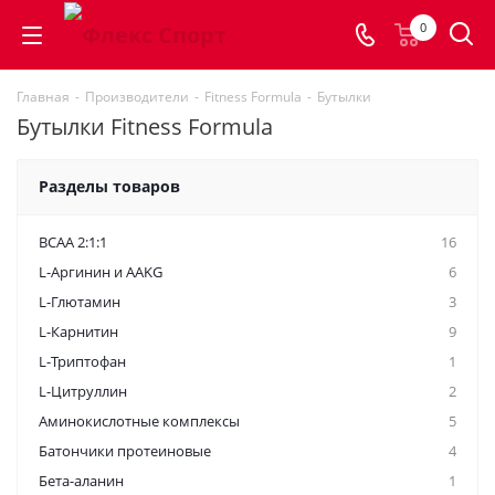
0
Главная
-
Производители
-
Fitness Formula
-
Бутылки
Бутылки Fitness Formula
Разделы товаров
BCAA 2:1:1
16
L-Аргинин и AAKG
6
L-Глютамин
3
L-Карнитин
9
L-Триптофан
1
L-Цитруллин
2
Аминокислотные комплексы
5
Батончики протеиновые
4
Бета-аланин
1