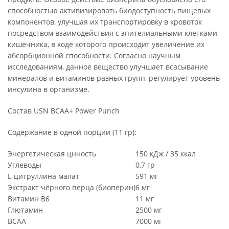
способностью активизировать биодоступность пищевых
компонентов, улучшая их транспортировку в кровоток
посредством взаимодействия с эпителиальными клетками
кишечника, в ходе которого происходит увеличение их
абсорбционной способности. Согласно научным
исследованиям, данное вещество улучшает всасывание
минералов и витаминов разных групп, регулирует уровень
инсулина в организме.
Состав USN BCAA+ Power Punch
Содержание в одной порции (11 гр):
Энергетическая цнность
150 кДж / 35 ккал
Углеводы
0,7 гр
L-цитруллина малат
591 мг
Экстракт чёрного перца (биоперин)
6 мг
Витамин B6
11 мг
Глютамин
2500 мг
BCAA
7000 мг