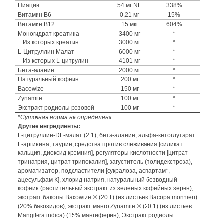
Ниацин
54 мг NE
338%
Витамин В6
0,21 мг
15%
Витамин В12
15 мкг
604%
Моногидрат креатина
3400 мг
*
Из которых креатин
3000 мг
*
L-Цитруллин Малат
6000 мг
*
Из которых L-цитрулин
4101 мг
*
Бета-аланин
2000 мг
*
Натуральный кофеин
200 мг
*
Bacowize
150 мг
*
Zynamite
100 мг
*
Экстракт родиолы розовой
100 мг
*
*Суточная норма не определена.
Другие ингредиенты:
L-цитруллин-DL-малат (2:1), бета-аланин, альфа-кетоглутарат
L-аргинина, таурин, средства против слеживания [силикат
кальция, диоксид кремния], регуляторы кислотности [цитрат
тринатрия, цитрат трипокалия], загуститель (полидекстроза),
ароматизатор, подсластители [сукралоза, аспартам*,
ацесульфам К], хлорид натрия, натуральный безводный
кофеин (растительный экстракт из зеленых кофейных зерен),
экстракт бакопы Bacowize ® (20:1) (из листьев Bacopa monnieri)
(20% бакозидов), экстракт манго Zynamite ® (20:1) (из листьев
Mangifera indica) (15% мангиферин), Экстракт родиолы