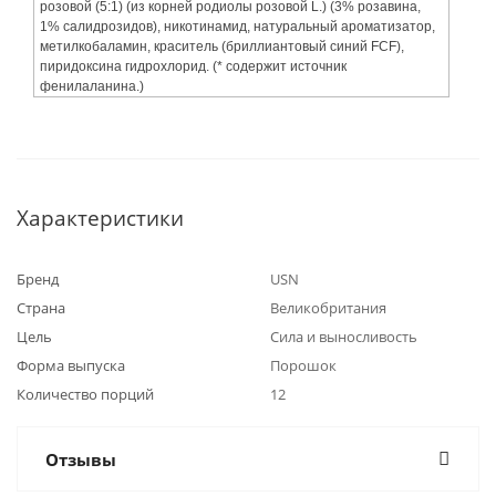
розовой (5:1) (из корней родиолы розовой L.) (3% розавина,
1% салидрозидов), никотинамид, натуральный ароматизатор,
метилкобаламин, краситель (бриллиантовый синий FCF),
пиридоксина гидрохлорид. (* содержит источник
фенилаланина.)
Характеристики
Бренд
USN
Страна
Великобритания
Цель
Сила и выносливость
Форма выпуска
Порошок
Количество порций
12
Отзывы