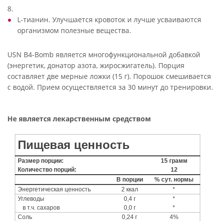
8.
L-тианин. Улучшается кровоток и лучше усваиваются
организмом полезные вещества.
USN B4-Bomb является многофункциональной добавкой
(энергетик, донатор азота, жиросжигатель). Порция
составляет две мерные ложки (15 г). Порошок смешивается
с водой. Прием осуществляется за 30 минут до тренировки.
Не является лекарственным средством
Пищевая ценность
Размер порции:
15 грамм
Количество порций:
12
В порции
% сут. нормы
Энергетическая ценность
2 ккал
*
Углеводы
0,4 г
*
в т.ч. сахаров
0,0 г
*
Соль
0,24 г
4%