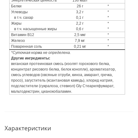
Энергетическая ценность
136 ккал
*
Белки
26 г
*
Углеводы
3,2 г
*
в т.ч. сахар
0,1 г
*
Жиры
2,2 г
*
в т.ч. насыщенные жиры
0,6 г
*
Витамин B12
2,5 мкг
*
Железо
7,9 мг
*
Поваренная соль
0,21 мг
*
*Суточная норма не определена.
Другие ингредиенты:
веганская протеиновая смесь (изолят горохового белка,
концентрат рисового белка, белок конопли), ароматизатор,
смесь углеводов (овсяные отруби, киноа, амарант, гречка,
просо), загуститель (ксантановая камедь), хлорид натрия,
подсластители (сукралоза, стевиол) Gly Стеарилфумарат,
мальтодекстрин, цианокобаламин.
Характеристики