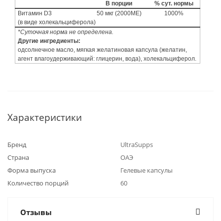
В порции
% сут. нормы
Витамин D3
50 мкг (2000МЕ)
1000%
(в виде холекальциферола)
*Суточная норма не определена.
Другие ингредиенты:
одсолнечное масло, мягкая желатиновая капсула (желатин,
агент влагоудерживающий: глицерин, вода), холекальциферол.
Характеристики
Бренд
UltraSupps
Страна
ОАЭ
Форма выпуска
Гелевые капсулы
Количество порций
60
Отзывы