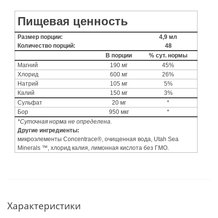
Пищевая ценность
Размер порции:
4,9 мл
Количество порций:
48
В порции
% сут. нормы
Магний
190 мг
45%
Хлорид
600 мг
26%
Натрий
105 мг
5%
Калий
150 мг
3%
Сульфат
20 мг
*
Бор
950 мкг
*
*Суточная норма не определена.
Другие ингредиенты:
микроэлементы Concentrace®, очищенная вода, Utah Sea
Minerals ™, хлорид калия, лимонная кислота без ГМО.
Характеристики