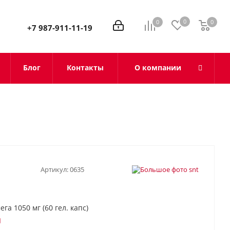
0
0
0
0
+7 987-911-11-19
Блог
Контакты
О компании
Артикул:
0635
га 1050 мг (60 гел. капс)