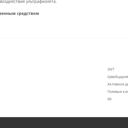
т воздействия ультрафиолета.
твенным средством
SNT
Швейцари
Активное д
Гелевые ка
60