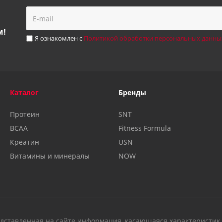
м!
Я ознакомлен с
Политикой обработки персональных данны
Каталог
Бренды
Протеин
SNT
BCAA
Fitness Formula
Креатин
USN
Витамины и минералы
NOW
дставленная на сайте информация, касающаяся характеристик п