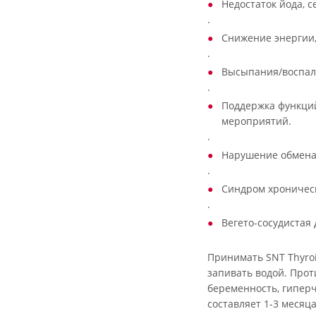
Недостаток йода, с
·
Снижение энергии,
·
Высыпания/воспал
·
Поддержка функци
мероприятий.
·
Нарушение обмена
·
Синдром хроническ
·
Вегето-сосудистая 
Принимать SNT Thyroi
запивать водой. Про
беременность, гиперч
составляет 1-3 месяц