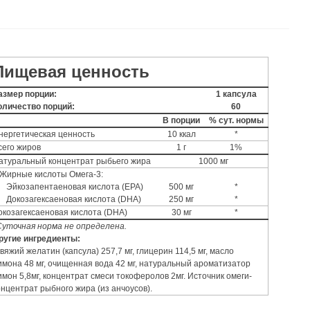
Пищевая ценность
азмер порции:
1 капсула
оличество порций:
60
В порции
% сут. нормы
нергетическая ценность
10 ккал
*
сего жиров
1 г
1%
атуральный концентрат рыбьего жира
1000 мг
Жирные кислоты Омега-3:
Эйкозапентаеновая кислота (EPA)
500 мг
*
Докозагексаеновая кислота (DHA)
250 мг
*
окозагексаеновая кислота (DHA)
30 мг
*
Суточная норма не определена.
ругие ингредиенты:
овяжий желатин (капсула) 257,7 мг, глицерин 114,5 мг, масло
имона 48 мг, очищенная вода 42 мг, натуральный ароматизатор
имон 5,8мг, концентрат смеси токоферолов 2мг. Источник омеги-
онцентрат рыбного жира (из анчоусов).