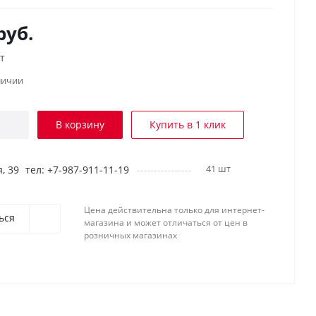
руб.
т
личии
В корзину
Купить в 1 клик
41 шт
, 39
тел: +7-987-911-11-19
Цена действительна только для интернет-
ься
магазина и может отличаться от цен в
розничных магазинах