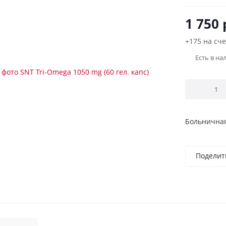
1 750
+175 на сче
Есть в на
Больничная
Поделит