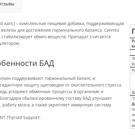
Отзывы
(60 капс) – комплексная пищевая добавка, поддерживающая
железы для достижения гормонального баланса. Синтез
 стабилизирует обмен веществ. Препарат считается
Р
улятором.
К
Э
обенности БАД
В
Н
тирозин поддерживают гормональный баланс и
сидантную защиту щитовидки от окислительного стресса.
едь ускоряют обменные процессы в организме и
Д
Благодаря сбалансированному составу БАД улучшает
*
, работу мозга, а также укрепляет иммунную систему.
Д
г
л
NT Thyroid Support:
л
к