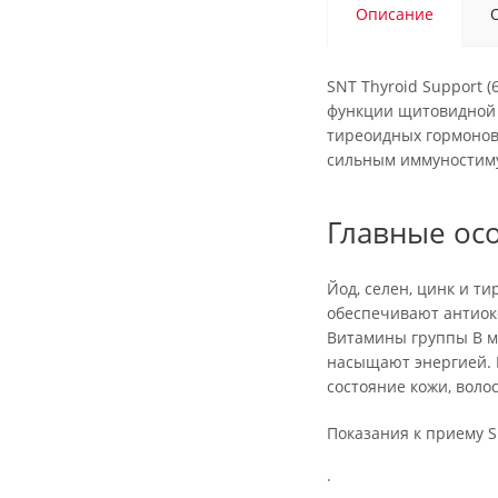
Описание
SNT Thyroid Support 
функции щитовидной 
тиреоидных гормонов
сильным иммуностим
Главные ос
Йод, селен, цинк и 
обеспечивают антиок
Витамины группы B м
насыщают энергией. 
состояние кожи, волос
Показания к приему S
·