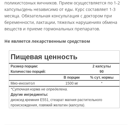
поликистозных яичников. Прием осуществляется по 1-2
капсулы/день независимо от еды. Курс составляет 1-3
месяца. Обязательная консультация с доктором при
беременности, лактации, тяжелых нарушениях обмена
веществ и приеме гормональных препаратов.
Не является лекарственным средством
Пищевая ценность
Размер порции:
2 капсулы
Количество порций:
90
В порции
% сут. нормы
Мио-инозитол
1500 мг
*
*Суточная норма не определена.
Другие ингредиенты:
диоксид кремния Е551, стеарат магния растительного
происхождения, говяжий желатин (капсула).