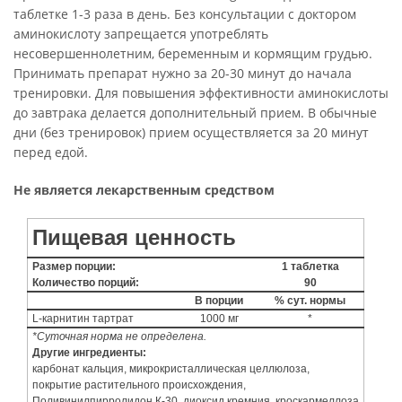
таблетке 1-3 раза в день. Без консультации с доктором
аминокислоту запрещается употреблять
несовершеннолетним, беременным и кормящим грудью.
Принимать препарат нужно за 20-30 минут до начала
тренировки. Для повышения эффективности аминокислоты
до завтрака делается дополнительный прием. В обычные
дни (без тренировок) прием осуществляется за 20 минут
перед едой.
Не является лекарственным средством
Пищевая ценность
Размер порции:
1 таблетка
Количество порций:
90
В порции
% сут. нормы
L-карнитин тартрат
1000 мг
*
*Суточная норма не определена.
Другие ингредиенты:
карбонат кальция, микрокристаллическая целлюлоза,
покрытие растительного происхождения,
Поливинилпирролидон К-30, диоксид кремния, кроскармеллоза