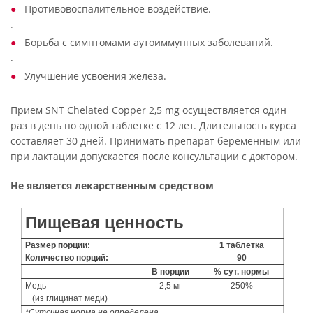
Противовоспалительное воздействие.
·
Борьба с симптомами аутоиммунных заболеваний.
·
Улучшение усвоения железа.
Прием SNT Chelated Copper 2,5 mg осуществляется один
раз в день по одной таблетке с 12 лет. Длительность курса
составляет 30 дней. Принимать препарат беременным или
при лактации допускается после консультации с доктором.
Не является лекарственным средством
Пищевая ценность
Размер порции:
1 таблетка
Количество порций:
90
В порции
% сут. нормы
Медь
2,5 мг
250%
(из глицинат меди)
*Суточная норма не определена.