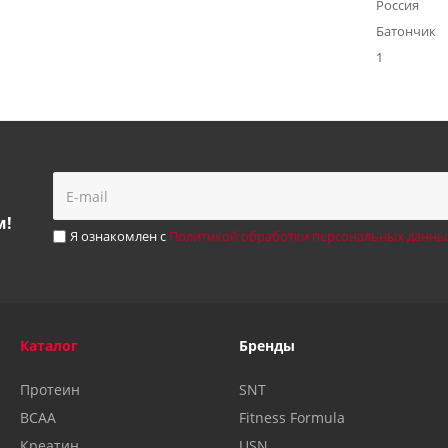
Россия
Батончик
1
м!
Я ознакомлен с
Политикой обработки персональных данны
Каталог
Бренды
Протеин
SNT
BCAA
Fitness Formula
Креатин
USN