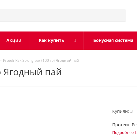
Акции
Как купить
Бонусная система
-
ProteinRex Strong bar (100 гр) Ягодный пай
р) Ягодный пай
Купили: 3
Протеин Ре
Подробнее