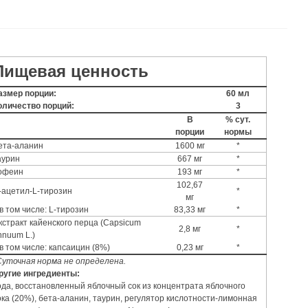
Пищевая ценность
азмер порции:
60 мл
оличество порций:
3
В
% сут.
порции
нормы
ета-аланин
1600 мг
*
аурин
667 мг
*
офеин
193 мг
*
102,67
-ацетил-L-тирозин
*
мг
в том числе: L-тирозин
83,33 мг
*
кстракт кайенского перца (Capsicum
2,8 мг
*
nnuum L.)
в том числе: капсаицин (8%)
0,23 мг
*
Суточная норма не определена.
ругие ингредиенты:
ода, восстановленный яблочный сок из концентрата яблочного
ока (20%), бета-аланин, таурин, регулятор кислотности-лимонная