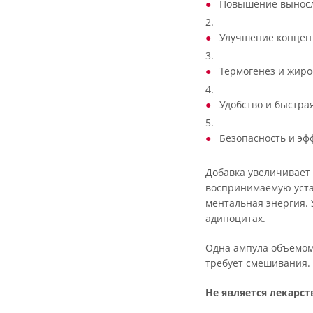
Повышение выносл
2.
Улучшение концент
3.
Термогенез и жиро
4.
Удобство и быстра
5.
Безопасность и эф
Добавка увеличивает
воспринимаемую устал
ментальная энергия. 
адипоцитах.
Одна ампула объемом
требует смешивания.
Не является лекарс