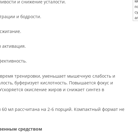
ивости и снижение усталости.
к
п
с
рации и бодрости.
a
сжигание.
я активация.
фективность.
 время тренировки, уменьшает мышечную слабость и
ость, буферизует кислотность. Повышается фокус и
Ускоряется окисление жиров и снижает синтез в
 60 мл рассчитана на 2-6 порций. Компактный формат не
твенным средством