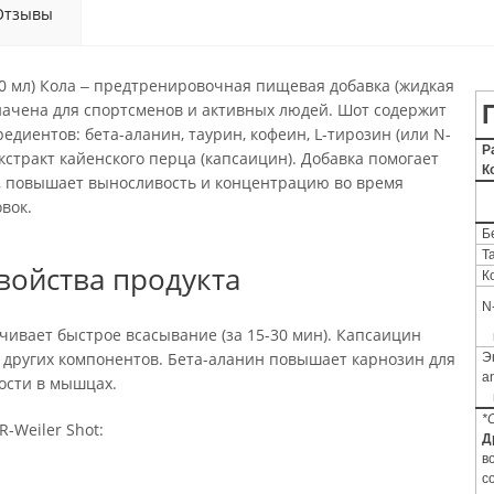
Отзывы
(60 мл) Кола ‒ предтренировочная пищевая добавка (жидкая
начена для спортсменов и активных людей. Шот содержит
едиентов: бета-аланин, таурин, кофеин, L-тирозин (или N-
Р
экстракт кайенского перца (капсаицин). Добавка помогает
К
ь, повышает выносливость и концентрацию во время
вок.
Б
Т
войства продукта
К
N
ивает быстрое всасывание (за 15-30 мин). Капсаицин
 других компонентов. Бета-аланин повышает карнозин для
Э
a
ости в мышцах.
*
-Weiler Shot:
Д
в
с