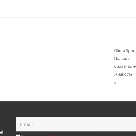
Olimp Sport
Польша
Сила и вын
Жидкость
2
м!