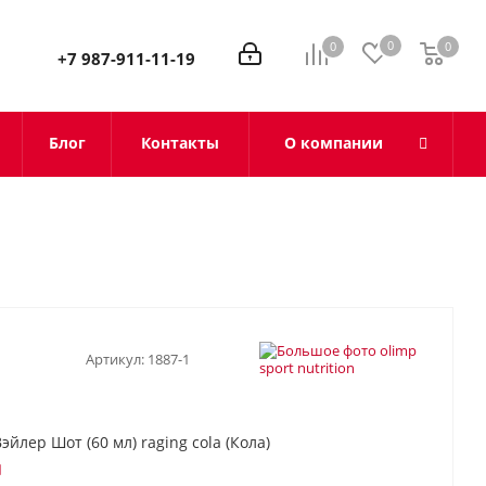
0
0
0
0
+7 987-911-11-19
Блог
Контакты
О компании
Артикул:
1887-1
йлер Шот (60 мл) raging cola (Кола)