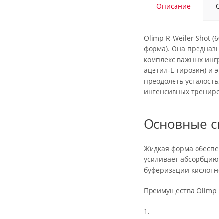
Описание
Olimp R-Weiler Shot 
форма). Она предназ
комплекс важных ингр
ацетил-L-тирозин) и 
преодолеть усталост
интенсивных трениро
Основные с
Жидкая форма обеспеч
усиливает абсорбцию
буферизации кислотн
Преимущества Olimp R
1.