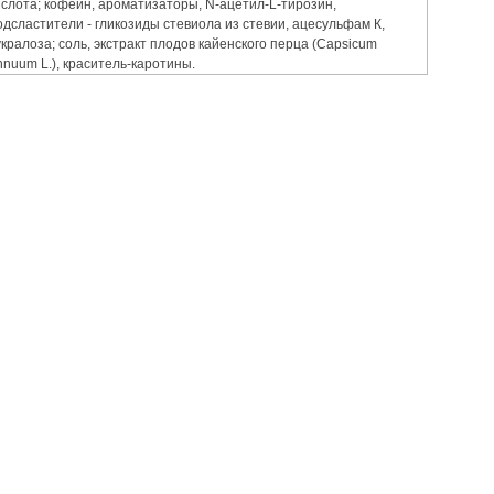
ислота; кофеин, ароматизаторы, N-ацетил-L-тирозин,
одсластители - гликозиды стевиола из стевии, ацесульфам К,
укралоза; соль, экстракт плодов кайенского перца (Capsicum
nnuum L.), краситель-каротины.