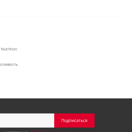
 Nutrition
осливость