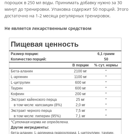
порошок в 250 мл воды. Принимать добавку нужно за 30
минут до тренировки. Упаковка содержит 50 порций. Этого
достаточно на 1-2 месяца регулярных тренировок.
Не является лекарственным средством
Пищевая ценность
Размер порции:
6,1 грамм
Количество порций:
50
В порции
% сут. нормы
Бета-аланин
2100 мг
*
L-аргинин
1100 мг
*
L-цитрулин
600 мг
*
Таурин
600 мг
*
Кофеин
200 мг
*
Экстракт кайенского перца
25 мг
*
в том числе: капсаицин (8%)
2,0 мг
*
Экстракт черного перца
7,5 мг
*
в том числе: пиперин (95%)
7,1 мг
*
*Суточная норма не определена.
Другие ингредиенты:
бета-аланин, L-аргинина гидрохлорид, L-цитруллин, таурин,