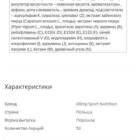
регулятор кислотности – лимонная кислота, ароматизаторы,
кофеин, анти-слеживатель – кремния диоксид, подсластители
– ацесульфам К, сукралоза, цикламат (Z); экстракт кайенского
перца (Capsicum annuum L., плоды), экстракт черного перца
(Piper nigrum L., плоды), красители: каротины (А), кармины (В),
рибофлавины (С), Е150с (D), E150d (Е), Е133 (F), синий
патентованный V (G), индигокармин (H), хлорофилл и
хлорофиллин (I), куркумины (J), антоцианы (К), экстракт
паприки (L), бетаин (М), древесный уголь (N).
Характеристики
Бренд
Olimp Sport Nutrition
Страна
Польша
Форма выпуска
Порошок
Количество порций
50