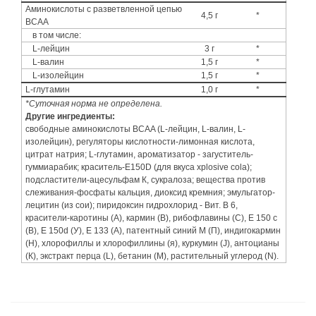
Аминокислоты с разветвленной цепью
4,5 г
*
BCAA
в том числе:
L-лейцин
3 г
*
L-валин
1,5 г
*
L-изолейцин
1,5 г
*
L-глутамин
1,0 г
*
*Суточная норма не определена.
Другие ингредиенты:
свободные аминокислоты BCAA (L-лейцин, L-валин, L-
изолейцин), регуляторы кислотности-лимонная кислота,
цитрат натрия; L-глутамин, ароматизатор - загуститель-
гуммиарабик; краситель-E150D (для вкуса xplosive cola);
подсластители-ацесульфам К, сукралоза; вещества против
слеживания-фосфаты кальция, диоксид кремния; эмульгатор-
лецитин (из сои); пиридоксин гидрохлорид - Вит. В 6,
красители-каротины (А), кармин (В), рибофлавины (С), Е 150 c
(В), Е 150d (У), Е 133 (А), патентный синий М (П), индигокармин
(Н), хлорофиллы и хлорофиллины (я), куркумин (J), антоцианы
(К), экстракт перца (L), бетанин (М), растительный углерод (N).