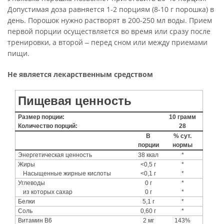
Допустимая доза равняется 1-2 порциям (8-10 г порошка) в
день. Порошок нужно растворят в 200-250 мл воды. Прием
первой порции осуществляется во время или сразу после
тренировки, а второй ‒ перед сном или между приемами
пищи.
Не является лекарственным средством
Пищевая ценность
Размер порции:
10 грамм
Количество порций:
28
В
% сут.
порции
нормы
Энергетическая ценность
38 ккал
*
Жиры
<0,5 г
*
Насыщенные жирные кислоты
<0,1 г
*
Углеводы
0 г
*
из которых сахар
0 г
*
Белки
5,1 г
*
Соль
0,60 г
*
Витамин B6
2 мг
143%