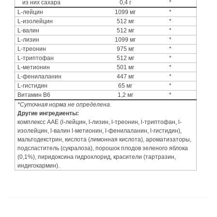
из них сахара
0,4 г
*
L-лейцин
1099 мг
*
L-изолейцин
512 мг
*
L-валин
512 мг
*
L-лизин
1099 мг
*
L-треонин
975 мг
*
L-триптофан
512 мг
*
L-метионин
501 мг
*
L-фенилаланин
447 мг
*
L-гистидин
65 мг
*
Витамин В6
1,2 мг
*
*Суточная норма не определена.
Другие ингредиенты:
комплексс AAE (l-лейцин, l-лизин, l-треонин, l-триптофан, l-
изолейцин, l-валин l-метионин, l-фенилаланин, l-гистидин),
мальтодекстрин, кислота (лимонная кислота), ароматизаторы,
подсластитель (сукралоза), порошок плодов зеленого яблока
(0,1%), пиридоксина гидрохлорид, красители (тартразин,
индигокармин).