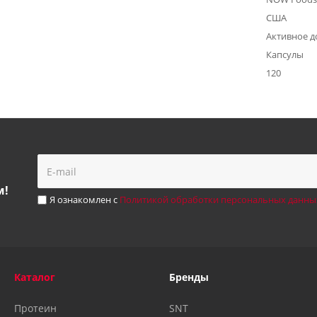
США
Активное д
Капсулы
120
м!
Я ознакомлен с
Политикой обработки персональных данны
Каталог
Бренды
Протеин
SNT