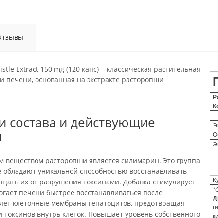
Отзывы
istle Extract 150 mg (120 капс) ‒ классическая растительная
и печени, основанная на экстракте расторопши
Р
К
и состава и действующие
Э
ы
О
Э
 веществом расторопши является силимарин. Это группа
е обладают уникальной способностью восстанавливать
К
ищать их от разрушения токсинами. Добавка стимулирует
*
могает печени быстрее восстанавливаться после
Д
яет клеточные мембраны гепатоцитов, предотвращая
г
 токсинов внутрь клеток. Повышает уровень собственного
к