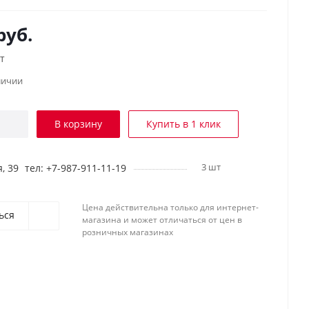
руб.
т
личии
В корзину
Купить в 1 клик
3 шт
, 39
тел: +7-987-911-11-19
Цена действительна только для интернет-
ься
магазина и может отличаться от цен в
розничных магазинах