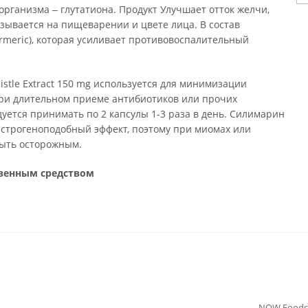
рганизма ‒ глутатиона. Продукт Улучшает отток желчи,
зывается на пищеварении и цвете лица. В состав
rmeric), которая усиливает противовоспалительный
istle Extract 150 mg используется для минимизации
ри длительном приеме антибиотиков или прочих
уется принимать по 2 капсулы 1-3 раза в день. Силимарин
эстрогеноподобный эффект, поэтому при миомах или
быть осторожным.
твенным средством
NOW Foods