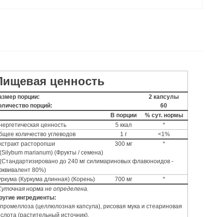
Пищевая ценность
азмер порции:
2 капсулы
оличество порций:
60
В порции
% сут. нормы
нергетическая ценность
5 ккал
*
бщее количество углеводов
1 г
<1%
кстракт расторопши
300 мг
*
(Silybum marianum) (Фрукты / семена)
(Стандартизировано до 240 мг силимариновых флавоноидов -
эквивалент 80%)
уркума (Куркума длинная) (Корень)
700 мг
*
Суточная норма не определена.
ругие ингредиенты:
ипромеллоза (целлюлозная капсула), рисовая мука и стеариновая
ислота (растительный источник).