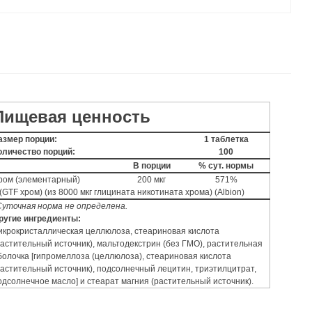
Пищевая ценность
азмер порции:
1 таблетка
оличество порций:
100
В порции
% сут. нормы
ром (элементарный)
200 мкг
571%
(GTF хром) (из 8000 мкг глицината никотината хрома) (Albion)
Суточная норма не определена.
ругие ингредиенты:
икрокристаллическая целлюлоза, стеариновая кислота
растительный источник), мальтодекстрин (без ГМО), растительная
болочка [гипромеллоза (целлюлоза), стеариновая кислота
растительный источник), подсолнечный лецитин, триэтилцитрат,
одсолнечное масло] и стеарат магния (растительный источник).