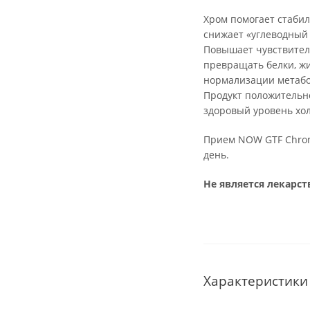
Хром помогает стабил
снижает «углеводный 
Повышает чувствитель
превращать белки, жи
нормализации метабо
Продукт положительн
здоровый уровень хо
Прием NOW GTF Chromi
день.
Не является лекарс
Характеристики