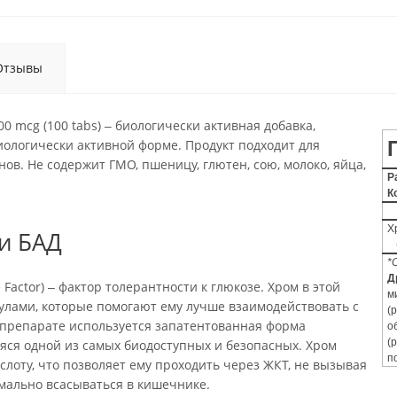
Отзывы
 mcg (100 tabs) ‒ биологически активная добавка,
ологически активной форме. Продукт подходит для
нов. Не содержит ГМО, пшеницу, глютен, сою, молоко, яйца,
Р
К
Х
и БАД
*
Д
e Factor) ‒ фактор толерантности к глюкозе. Хром в этой
м
улами, которые помогают ему лучше взаимодействовать с
(
 препарате используется запатентованная форма
о
(
яся одной из самых биодоступных и безопасных. Хром
п
слоту, что позволяет ему проходить через ЖКТ, не вызывая
мально всасываться в кишечнике.