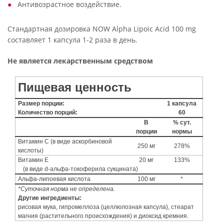
Антивозрастное воздействие.
Стандартная дозировка NOW Alpha Lipoic Acid 100 mg
составляет 1 капсула 1-2 раза в день.
Не является лекарственным средством
Пищевая ценность
Размер порции:
1 капсула
Количество порций:
60
В
% сут.
порции
нормы
Витамин С (в виде аскорбиновой
250 мг
278%
кислоты)
Витамин E
20 мг
133%
(в виде d-альфа-токоферила сукцината)
Альфа-липоевая кислота
100 мг
*
*Суточная норма не определена.
Другие ингредиенты:
рисовая мука, гипромеллоза (целлюлозная капсула), стеарат
магния (растительного происхождения) и диоксид кремния.