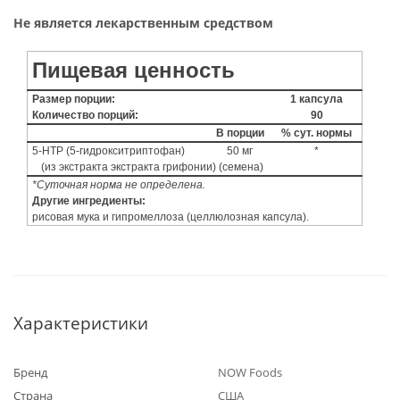
Не является лекарственным средством
Пищевая ценность
Размер порции:
1 капсула
Количество порций:
90
В порции
% сут. нормы
5-HTP (5-гидрокситриптофан)
50 мг
*
(из экстракта экстракта грифонии) (семена)
*Суточная норма не определена.
Другие ингредиенты:
рисовая мука и гипромеллоза (целлюлозная капсула).
Характеристики
Бренд
NOW Foods
Страна
США